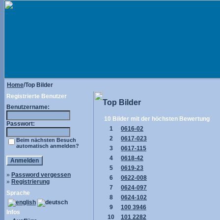
Home
/Top Bilder
Registrierte Benutzer
Top Bilder
Benutzername:
10 Bilder mit der höchsten Bewertung
Passwort:
1
0616-02
2
0617-023
Beim nächsten Besuch
automatisch anmelden?
3
0617-115
4
0618-42
5
0619-23
»
Password vergessen
6
0622-008
»
Registrierung
7
0624-097
Sprache
8
0624-102
9
100 3946
Infos
10
101 2282