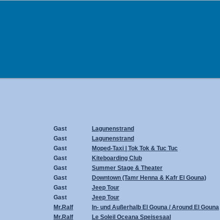
Gast
Lagunenstrand
Gast
Lagunenstrand
Gast
Moped-Taxi | Tok Tok & Tuc Tuc
Gast
Kiteboarding Club
Gast
Summer Stage & Theater
Gast
Downtown (Tamr Henna & Kafr El Gouna)
Gast
Jeep Tour
Gast
Jeep Tour
Mr.Ralf
In- und Außerhalb El Gouna / Around El Gouna
Mr.Ralf
Le Soleil Oceana Speisesaal