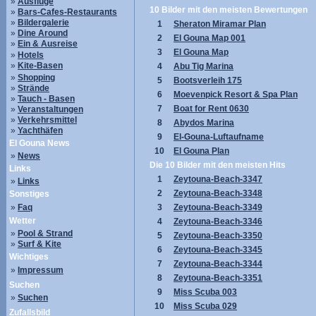
»
Ausflüge
10 Bilder mit den meisten Bewertungen
»
Bars-Cafes-Restaurants
»
Bildergalerie
1
Sheraton Miramar Plan
»
Dine Around
2
El Gouna Map 001
»
Ein & Ausreise
3
El Gouna Map
»
Hotels
»
Kite-Basen
4
Abu Tig Marina
»
Shopping
5
Bootsverleih 175
»
Strände
6
Moevenpick Resort & Spa Plan
»
Tauch - Basen
7
Boat for Rent 0630
»
Veranstaltungen
»
Verkehrsmittel
8
Abydos Marina
»
Yachthäfen
9
El-Gouna-Luftaufname
El Gouna News
10
El Gouna Plan
»
News
Die 10 Bilder mit den meisten Hits
Links
1
Zeytouna-Beach-3347
»
Links
2
Zeytouna-Beach-3348
Sonstiges
»
Faq
3
Zeytouna-Beach-3349
Wetter
4
Zeytouna-Beach-3346
»
Pool & Strand
5
Zeytouna-Beach-3350
»
Surf & Kite
6
Zeytouna-Beach-3345
Wichtiges
7
Zeytouna-Beach-3344
»
Impressum
8
Zeytouna-Beach-3351
Suchen
9
Miss Scuba 003
»
Suchen
10
Miss Scuba 029
Zufallsbild