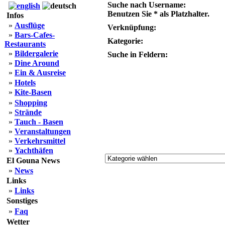
Suche nach Username:
Benutzen Sie * als Platzhalter.
Infos
»
Ausflüge
Verknüpfung:
»
Bars-Cafes-
Kategorie:
Restaurants
»
Bildergalerie
Suche in Feldern:
»
Dine Around
»
Ein & Ausreise
»
Hotels
»
Kite-Basen
»
Shopping
»
Strände
»
Tauch - Basen
»
Veranstaltungen
»
Verkehrsmittel
»
Yachthäfen
El Gouna News
»
News
Links
»
Links
Sonstiges
»
Faq
Wetter