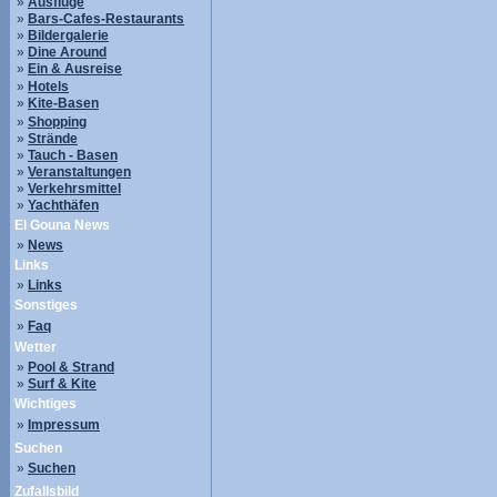
»
Ausflüge
»
Bars-Cafes-Restaurants
»
Bildergalerie
»
Dine Around
»
Ein & Ausreise
»
Hotels
»
Kite-Basen
»
Shopping
»
Strände
»
Tauch - Basen
»
Veranstaltungen
»
Verkehrsmittel
»
Yachthäfen
El Gouna News
»
News
Links
»
Links
Sonstiges
»
Faq
Wetter
»
Pool & Strand
»
Surf & Kite
Wichtiges
»
Impressum
Suchen
»
Suchen
Zufallsbild