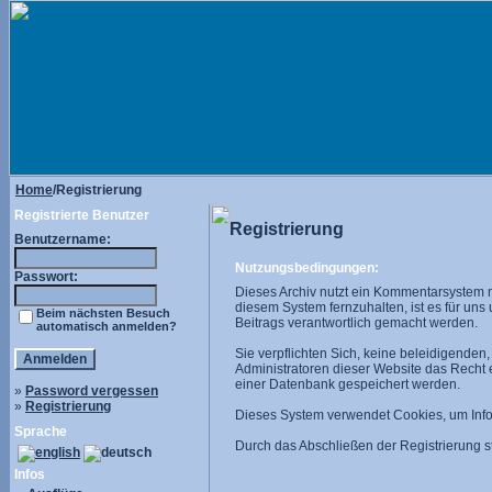
Home
/Registrierung
Registrierte Benutzer
Registrierung
Benutzername:
Nutzungsbedingungen:
Passwort:
Dieses Archiv nutzt ein Kommentarsystem 
diesem System fernzuhalten, ist es für uns
Beim nächsten Besuch
Beitrags verantwortlich gemacht werden.
automatisch anmelden?
Sie verpflichten Sich, keine beleidigende
Administratoren dieser Website das Recht
einer Datenbank gespeichert werden.
»
Password vergessen
»
Registrierung
Dieses System verwendet Cookies, um Infor
Sprache
Durch das Abschließen der Registrierung
Infos