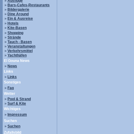
»
Ausflüge
»
Bars-Cafes-Restaurants
»
Bildergalerie
»
Dine Around
»
Ein & Ausreise
»
Hotels
»
Kite-Basen
»
Shopping
»
Strände
»
Tauch - Basen
»
Veranstaltungen
»
Verkehrsmittel
»
Yachthäfen
El Gouna News
»
News
Links
»
Links
Sonstiges
»
Faq
Wetter
»
Pool & Strand
»
Surf & Kite
Wichtiges
»
Impressum
Suchen
»
Suchen
Zufallsbild