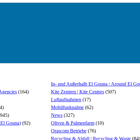
In- und Außerhalb El Gouna / Around El G
 Agencies
(164)
Kite Zentren | Kite Centres
(507)
Luftaufnahmen
(17)
4)
Mobilfunkpalme
(62)
945)
News
(327)
El Gouna)
(92)
Oliven & Palmenfarm
(10)
Orascom Betriebe
(76)
Recycling & Abfall | Recycling & Waste
(84