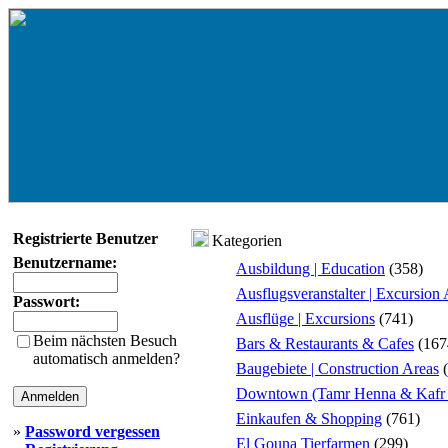
Registrierte Benutzer
Kategorien
Benutzername:
Ausbildung | Education
(358)
Ausflugsveranstalter | Excursion
Passwort:
Ausflüge | Excursions
(741)
Beim nächsten Besuch
Bars & Restaurants & Cafes
(167
automatisch anmelden?
Baugebiete | Construction Areas
(
Downtown (Tamr Henna & Kafr 
Einkaufen & Shopping
(761)
»
Password vergessen
El Gouna Tierfarmen
(299)