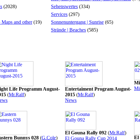
ts
(2028)
Sehenswertes
(334)
Services
(297)
 - Maps and other
(19)
Sonnenuntergang | Sunrise
(65)
Strände | Beaches
(585)
Mi
Mi
ight Life Programm August-
Entertaiment Program August-
015
(
Mr.Ralf
)
2015
(
Mr.Ralf
)
ews
News
El Gouna Rally 092
(
Mr.Ralf
)
El
astern Bunnys 028
(
G.Cole
)
El Gouna Rally Cup 2014