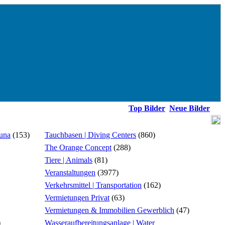
Top Bilder
Neue Bilder
ouna
(153)
Tauchbasen | Diving Centers
(860)
The Orange Concept
(288)
Tiere | Animals
(81)
Veranstaltungen
(3977)
Verkehrsmittel | Transportation
(162)
Vermietungen Privat
(63)
Vermietungen & Immobilien Gewerblich
(47)
)
Wasseraufbereitungsanlage | Water