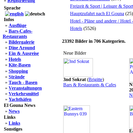
»
Registrierung
Freizeit & Sport | Leisure & Spor
Sprache
Hauptzufahrt nach El Gouna
(25)
Infos
Hotel - Pläne und andere / Hotel
»
Ausflüge
Hotels
(5526)
»
Bars-Cafes-
Restaurants
23392
Bilder in
706
Kategorien.
»
Bildergalerie
»
Dine Around
Neue Bilder
»
Ein & Ausreise
»
Hotels
»
Kite-Basen
»
Shopping
»
Strände
3nd Sokrat
(
Brigitte
)
»
Tauch - Basen
N
Bars & Restaurants & Cafes
»
Veranstaltungen
2
»
Verkehrsmittel
N
»
Yachthäfen
El Gouna News
»
News
Links
»
Links
Sonstiges
E