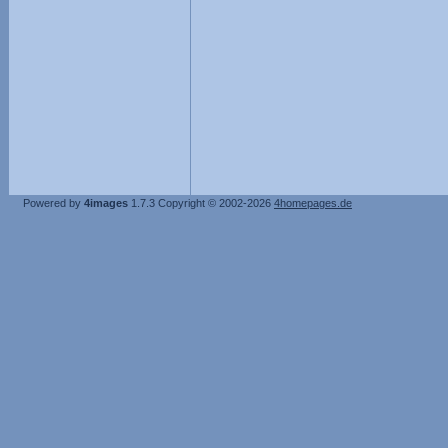
Powered by
4images
1.7.3
Copyright © 2002-2026
4homepages.de