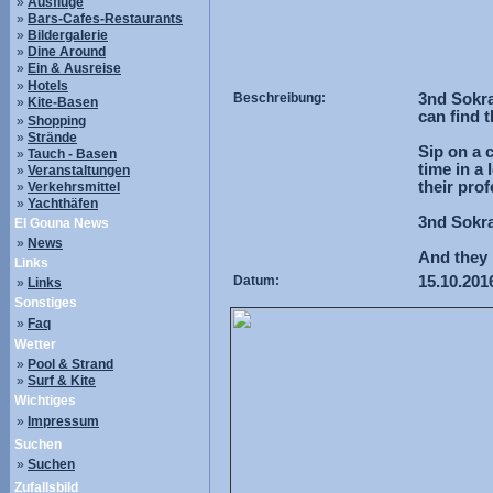
»
Ausflüge
»
Bars-Cafes-Restaurants
»
Bildergalerie
»
Dine Around
»
Ein & Ausreise
»
Hotels
Beschreibung:
3nd Sokra
»
Kite-Basen
can find t
»
Shopping
»
Strände
Sip on a 
»
Tauch - Basen
time in a 
»
Veranstaltungen
their prof
»
Verkehrsmittel
»
Yachthäfen
3nd Sokra
El Gouna News
»
News
And they 
Links
Datum:
15.10.201
»
Links
Sonstiges
»
Faq
Wetter
»
Pool & Strand
»
Surf & Kite
Wichtiges
»
Impressum
Suchen
»
Suchen
Zufallsbild