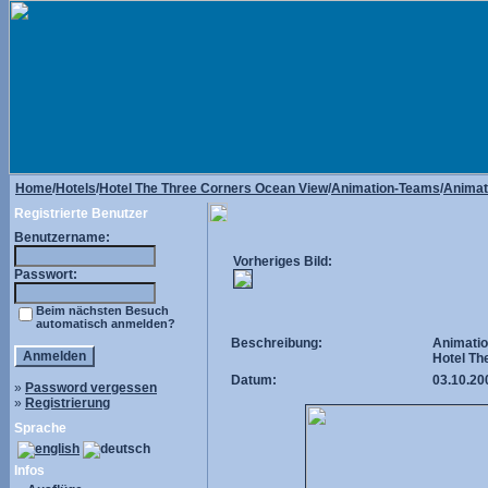
Home
/
Hotels
/
Hotel The Three Corners Ocean View
/
Animation-Teams
/
Animat
Registrierte Benutzer
Benutzername:
Vorheriges Bild:
Passwort:
Beim nächsten Besuch
automatisch anmelden?
Beschreibung:
Animati
Hotel Th
Datum:
03.10.20
»
Password vergessen
»
Registrierung
Sprache
Infos