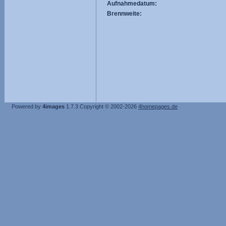
Aufnahmedatum:
Brennweite:
Powered by
4images
1.7.3
Copyright © 2002-2026
4homepages.de