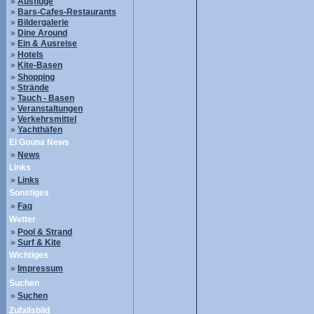
»
Ausflüge
»
Bars-Cafes-Restaurants
»
Bildergalerie
»
Dine Around
»
Ein & Ausreise
»
Hotels
»
Kite-Basen
»
Shopping
»
Strände
»
Tauch - Basen
»
Veranstaltungen
»
Verkehrsmittel
»
Yachthäfen
El Gouna News
»
News
Links
»
Links
Sonstiges
»
Faq
Wetter
»
Pool & Strand
»
Surf & Kite
Wichtiges
»
Impressum
Suchen
»
Suchen
Zufallsbild