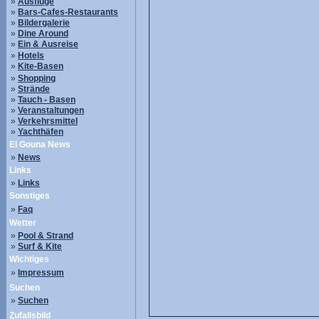
»
Ausflüge
»
Bars-Cafes-Restaurants
»
Bildergalerie
»
Dine Around
»
Ein & Ausreise
»
Hotels
»
Kite-Basen
»
Shopping
»
Strände
»
Tauch - Basen
»
Veranstaltungen
»
Verkehrsmittel
»
Yachthäfen
El Gouna News
»
News
Links
»
Links
Sonstiges
»
Faq
Wetter
»
Pool & Strand
»
Surf & Kite
Wichtiges
»
Impressum
Suchen
»
Suchen
Zufallsbild