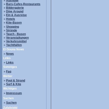
»
Ausflüge
»
Bars-Cafes-Restaurants
»
Bildergalerie
»
Dine Around
»
Ein & Ausreise
»
Hotels
»
Kite-Basen
»
Shopping
»
Strände
»
Tauch - Basen
»
Veranstaltungen
»
Verkehrsmittel
»
Yachthäfen
El Gouna News
»
News
Links
»
Links
Sonstiges
»
Faq
Wetter
»
Pool & Strand
»
Surf & Kite
Wichtiges
»
Impressum
Suchen
»
Suchen
Zufallsbild