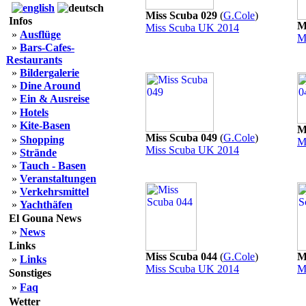
Miss Scuba 029
(
G.Cole
)
Infos
M
Miss Scuba UK 2014
»
Ausflüge
M
»
Bars-Cafes-
Restaurants
»
Bildergalerie
»
Dine Around
»
Ein & Ausreise
»
Hotels
»
Kite-Basen
M
Miss Scuba 049
(
G.Cole
)
»
Shopping
M
Miss Scuba UK 2014
»
Strände
»
Tauch - Basen
»
Veranstaltungen
»
Verkehrsmittel
»
Yachthäfen
El Gouna News
»
News
Links
Miss Scuba 044
(
G.Cole
)
M
»
Links
Miss Scuba UK 2014
M
Sonstiges
»
Faq
Wetter