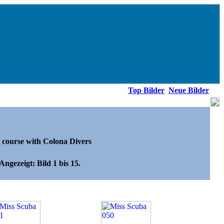
Top Bilder
Neue Bilder
r course with Colona Divers
Angezeigt: Bild 1 bis 15.