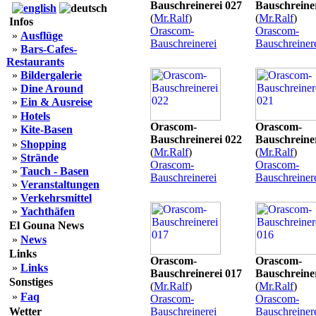
Bauschreinerei 027
Bauschreine
(
Mr.Ralf
)
(
Mr.Ralf
)
Infos
Orascom-
Orascom-
»
Ausflüge
Bauschreinerei
Bauschreiner
»
Bars-Cafes-
Restaurants
»
Bildergalerie
»
Dine Around
»
Ein & Ausreise
»
Hotels
Orascom-
Orascom-
»
Kite-Basen
Bauschreinerei 022
Bauschreine
»
Shopping
(
Mr.Ralf
)
(
Mr.Ralf
)
»
Strände
Orascom-
Orascom-
»
Tauch - Basen
Bauschreinerei
Bauschreiner
»
Veranstaltungen
»
Verkehrsmittel
»
Yachthäfen
El Gouna News
»
News
Links
Orascom-
Orascom-
»
Links
Bauschreinerei 017
Bauschreine
Sonstiges
(
Mr.Ralf
)
(
Mr.Ralf
)
»
Faq
Orascom-
Orascom-
Wetter
Bauschreinerei
Bauschreiner