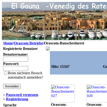
Home
/
Orascom Betriebe
/Orascom-Bauschreinerei
Registrierte Benutzer
Benutzername:
Passwort:
Hits:
15347
Ge
Beim nächsten Besuch
automatisch anmelden?
»
Password vergessen
»
Registrierung
Orascom-
Orascom-
Sprache