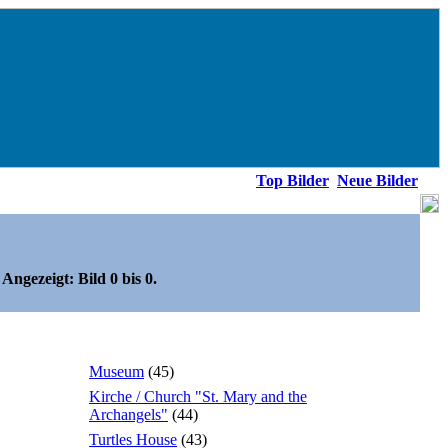
Top Bilder
Neue Bilder
 Angezeigt: Bild 0 bis 0.
Museum
(45)
Kirche / Church "St. Mary and the
Archangels"
(44)
Turtles House
(43)