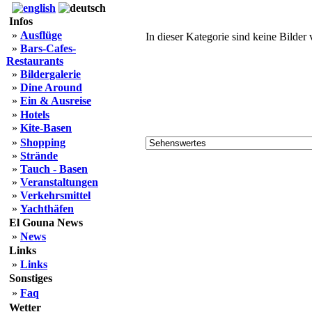
Infos
»
Ausflüge
In dieser Kategorie sind keine Bilder
»
Bars-Cafes-
Restaurants
»
Bildergalerie
»
Dine Around
»
Ein & Ausreise
»
Hotels
»
Kite-Basen
»
Shopping
»
Strände
»
Tauch - Basen
»
Veranstaltungen
»
Verkehrsmittel
»
Yachthäfen
El Gouna News
»
News
Links
»
Links
Sonstiges
»
Faq
Wetter