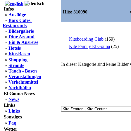
Infos
Hits:
310090
»
Ausflüge
»
Bars-Cafes-
Restaurants
»
Bildergalerie
»
Dine Around
Kiteboarding Club
(169)
»
Ein & Ausreise
Kite Family El Gouna
(25)
»
Hotels
»
Kite-Basen
»
Shopping
In dieser Kategorie sind keine Bilder
»
Strände
»
Tauch - Basen
»
Veranstaltungen
»
Verkehrsmittel
»
Yachthäfen
El Gouna News
»
News
Links
»
Links
Sonstiges
»
Faq
Wetter