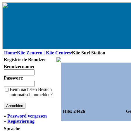
Home
/
Kite Zentren | Kite Centres
/Kite Surf Station
Registrierte Benutzer
Benutzername:
Passwort:
Beim nächsten Besuch
automatisch anmelden?
Hits:
24426
Ge
»
Password vergessen
»
Registrierung
Sprache