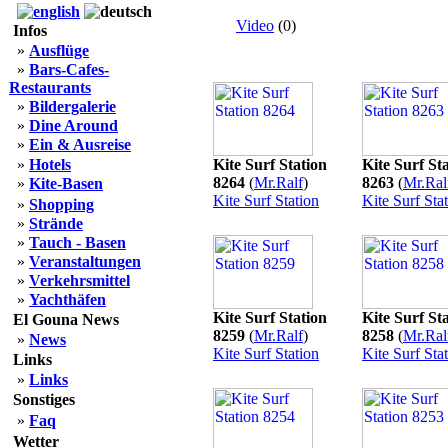
Video
(0)
Infos
»
Ausflüge
»
Bars-Cafes-
Restaurants
»
Bildergalerie
»
Dine Around
»
Ein & Ausreise
»
Hotels
Kite Surf Station
Kite Surf St
8264
(
Mr.Ralf
)
8263
(
Mr.Ral
»
Kite-Basen
Kite Surf Station
Kite Surf Sta
»
Shopping
»
Strände
»
Tauch - Basen
»
Veranstaltungen
»
Verkehrsmittel
»
Yachthäfen
Kite Surf Station
Kite Surf St
El Gouna News
8259
(
Mr.Ralf
)
8258
(
Mr.Ral
»
News
Kite Surf Station
Kite Surf Sta
Links
»
Links
Sonstiges
»
Faq
Wetter