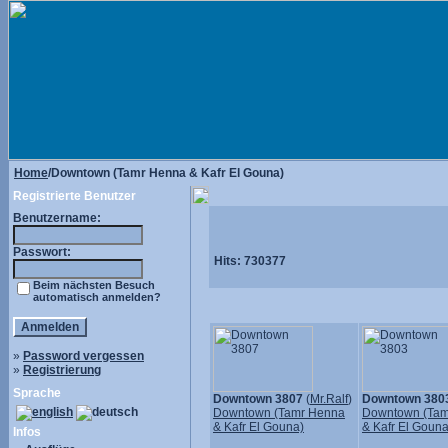
Home
/Downtown (Tamr Henna & Kafr El Gouna)
Registrierte Benutzer
Benutzername:
Passwort:
Hits:
730377
Beim nächsten Besuch
automatisch anmelden?
»
Password vergessen
»
Registrierung
Sprache
Downtown 3807
(
Mr.Ralf
)
Downtown 380
Downtown (Tamr Henna
Downtown (Tam
& Kafr El Gouna)
& Kafr El Gouna
Infos