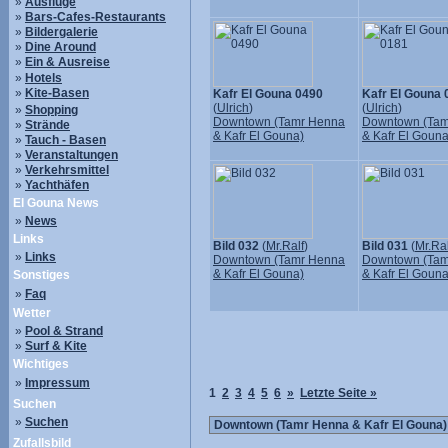
»
Ausflüge
»
Bars-Cafes-Restaurants
»
Bildergalerie
»
Dine Around
»
Ein & Ausreise
»
Hotels
»
Kite-Basen
Kafr El Gouna 0490
Kafr El Gouna 
(
Ulrich
)
(
Ulrich
)
»
Shopping
Downtown (Tamr Henna
Downtown (Tam
»
Strände
& Kafr El Gouna)
& Kafr El Gouna
»
Tauch - Basen
»
Veranstaltungen
»
Verkehrsmittel
»
Yachthäfen
El Gouna News
»
News
Links
Bild 032
(
Mr.Ralf
)
Bild 031
(
Mr.Ral
»
Links
Downtown (Tamr Henna
Downtown (Tam
& Kafr El Gouna)
& Kafr El Gouna
Sonstiges
»
Faq
Wetter
»
Pool & Strand
»
Surf & Kite
Wichtiges
»
Impressum
1
2
3
4
5
6
»
Letzte Seite »
Suchen
»
Suchen
Zufallsbild