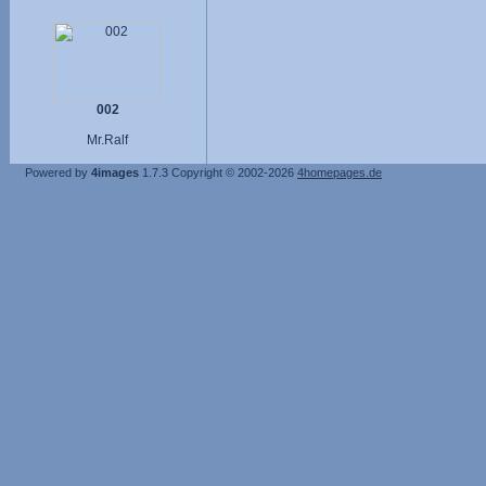
002
Mr.Ralf
Powered by
4images
1.7.3
Copyright © 2002-2026
4homepages.de