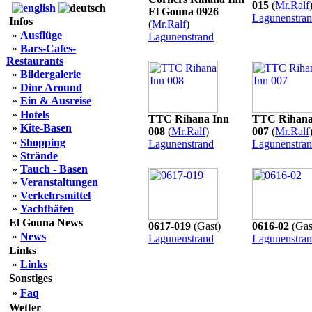
015
(
Mr.Ralf
El Gouna 0926
Lagunenstra
Infos
(
Mr.Ralf
)
»
Ausflüge
Lagunenstrand
»
Bars-Cafes-
Restaurants
»
Bildergalerie
»
Dine Around
»
Ein & Ausreise
»
Hotels
TTC Rihana Inn
TTC Rihana
»
Kite-Basen
008
(
Mr.Ralf
)
007
(
Mr.Ralf
»
Shopping
Lagunenstrand
Lagunenstra
»
Strände
»
Tauch - Basen
»
Veranstaltungen
»
Verkehrsmittel
»
Yachthäfen
El Gouna News
0617-019
(Gast)
0616-02
(Gas
»
News
Lagunenstrand
Lagunenstra
Links
»
Links
Sonstiges
»
Faq
Wetter