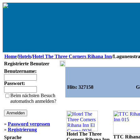
Home
/
Hotels
/
Hotel The Three Corners Rihana Inn
/Lagunenstr
Registrierte Benutzer
Benutzername:
Passwort:
Hits:
327158
G
Beim nächsten Besuch
automatisch anmelden?
»
Password vergessen
»
Registrierung
Hotel The Three
TTC Rihana
Sprache
Corners Rihana Inn